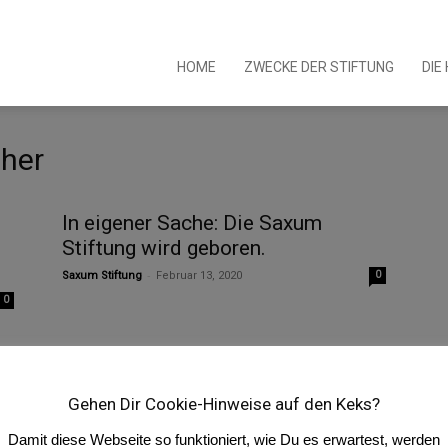
m
HOME
ZWECKE DER STIFTUNG
DIE
ther
ung
In eigener Sache: Die Saxum
Stiftung wird geboren.
-
Saxum Stiftung
Februar 13, 2020
0
0
Gehen Dir Cookie-Hinweise auf den Keks?
Damit diese Webseite so funktioniert, wie Du es erwartest, werden