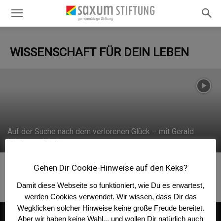
Schlaraffenland wär‘ nichts für’s Hirn!
Ein Veranstaltung-Rückblick.
WISSENSCHAFT FÜR DEIN LEBEN
Saxum Stiftung
-
März 16, 2020
Auf der Suche nach dem verlorenen Glück – mit Gerald
Hüther und Cello
Gehen Dir Cookie-Hinweise auf den Keks?
Damit diese Webseite so funktioniert, wie Du es erwartest,
werden Cookies verwendet. Wir wissen, dass Dir das
Wegklicken solcher Hinweise keine große Freude bereitet.
Datenschutz
Impressum
Aber wir haben keine Wahl... und wollen Dir natürlich auch