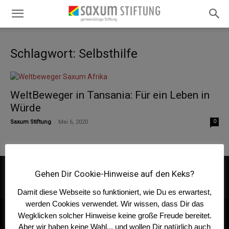
Schlagwort: Selbsthilfe
WeltBeweger in Tansania: Für ein Leben in
Würde
-
Saxum Stiftung
Mai 6, 2020
0
Datenschutz
Impressum
Gehen Dir Cookie-Hinweise auf den Keks?
© gemeinnützige Saxum Stiftung
Damit diese Webseite so funktioniert, wie Du es erwartest,
werden Cookies verwendet. Wir wissen, dass Dir das
Wegklicken solcher Hinweise keine große Freude bereitet.
Aber wir haben keine Wahl... und wollen Dir natürlich auch